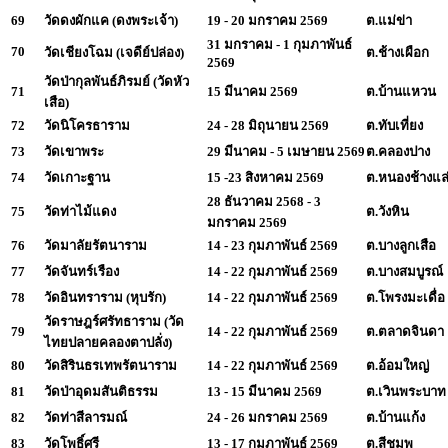
69
วัดดงผักแค (ดงพระเจ้า)
19 - 20 มกราคม 2569
ต.แม่ข่า
31 มกราคม - 1 กุมภาพันธ์
70
วัดเชียงโฉม (เจดีย์ปล่อง)
ต.ช้างเผือก
2569
วัดป่ากุลพันธ์ภิรมย์ (วัดหัว
71
15 มีนาคม 2569
ต.บ้านแหวน
เสือ)
72
วัดนิโครธาราม
24 - 28 มิถุนายน 2569
ต.ทับเที่ยง
73
วัดเขาพระ
29 มีนาคม - 5 เมษายน 2569
ต.คลองปาง
74
วัดเกาะฐาน
15 -23 สิงหาคม 2569
ต.หนองช้างแล
28 ธันวาคม 2568 - 3
75
วัดท่าไม้แดง
ต.วังหิน
มกราคม 2569
76
วัดมาลัยรัตนาราม
14 - 23 กุมภาพันธ์ 2569
ต.บางลูกเสือ
77
วัดจันทร์เรือง
14 - 22 กุมภาพันธ์ 2569
ต.บางสมบูรณ์
78
วัดอินทราราม (หุบรัก)
14 - 22 กุมภาพันธ์ 2569
ต.โพรงมะเดื่อ
วัดราษฎร์ศรัทธาราม (วัด
79
14 - 22 กุมภาพันธ์ 2569
ต.ตลาดจินดา
ไทยปลายคลองตาปลั่ง)
80
วัดสิรินธรเทพรัตนาราม
14 - 22 กุมภาพันธ์ 2569
ต.อ้อมใหญ่
81
วัดป่าอุดมสันติธรรม
13 - 15 มีนาคม 2569
ต.เวินพระบาท
82
วัดท่าสีลารมณ์
24 - 26 มกราคม 2569
ต.บ้านแก้ง
83
วัดโพธิ์ศรี
13 - 17 กุมภาพันธ์ 2569
ต.สีชมพู